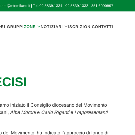
ento@mtemilano.it
| Tel.
02.5839.1334
-
02.5839.1332
-
351.6990997
EI GRUPPI
ZONE
NOTIZIARI
ISCRIZIONI
CONTATTI
CISI
iamo iniziato il Consiglio diocesano del Movimento
sani,
Alba Moroni
e
Carlo Riganti
e
i rappresentanti
 del Movimento, ha indicato l’approccio di fondo di