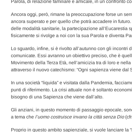
Parola, di relazione familiare e amicale, in un confronto cos
Ancora oggi, però, rimane la preoccupazione forse un sen
ancora superato e per quello che potrà accadere in futuro
delle modalità sanitarie, la partecipazione all’Eucaresti
fisicamente si rivolge a noi con la sua Parola e diventa Pan
Lo sguardo, infine, si è rivolto all’autunno con gli incontri
comunicate. Essi avranno un obiettivo preciso, che è quell
Movimento della Terza Età, nell’amicizia tra di loro e nella f
attraverso il nuovo catechismo: “Ogni sapienza viene dal 
In una società “liquida” e visitata dalla Pandemia, facciam
punti di riferimento. La crisi attuale non è soltanto econom
bisogno di una Sapienza che viene dall’alto.
Gli anziani, in questo momento di passaggio epocale, sono
a tema che
l’uomo costruisce invano la città senza Dio
(cf
Proprio in questo ambito sapienziale, si vuole lanciare la 