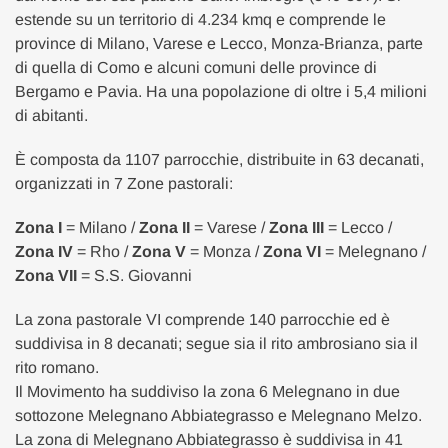
estende su un territorio di 4.234 kmq e comprende le
province di Milano, Varese e Lecco, Monza-Brianza, parte
di quella di Como e alcuni comuni delle province di
Bergamo e Pavia. Ha una popolazione di oltre i 5,4 milioni
di abitanti.
È composta da 1107 parrocchie, distribuite in 63 decanati,
organizzati in 7 Zone pastorali:
Zona I
= Milano /
Zona II
= Varese /
Zona III
= Lecco /
Zona IV
= Rho /
Zona V
= Monza /
Zona VI
= Melegnano /
Zona VII
= S.S. Giovanni
La zona pastorale VI comprende 140 parrocchie ed è
suddivisa in 8 decanati; segue sia il rito ambrosiano sia il
rito romano.
Il Movimento ha suddiviso la zona 6 Melegnano in due
sottozone Melegnano Abbiategrasso e Melegnano Melzo.
La zona di Melegnano Abbiategrasso è suddivisa in 41